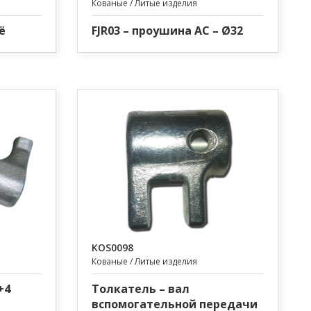
Кованые / Литые изделия
ё
FJR03 – проушина AC – Ø32
KOS0098
Кованые / Литые изделия
+4
Толкатель – вал
вспомогательной передачи