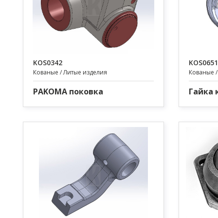
KOS0342
KOS0651
Кованые / Литые изделия
Кованые /
PAKOMA поковка
Гайка 