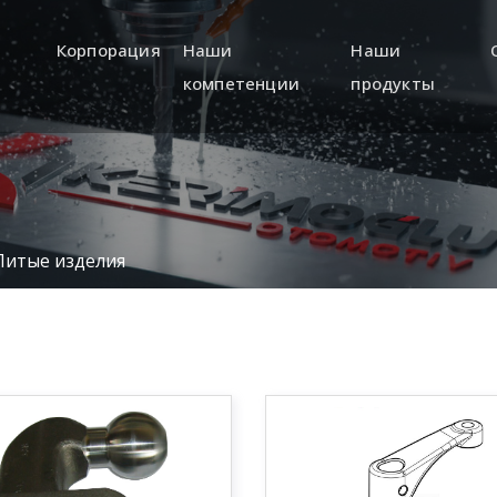
Корпорация
Наши
Наши
компетенции
продукты
a
R&D (Engineering and
Quality
Литые изделия
Product Development)