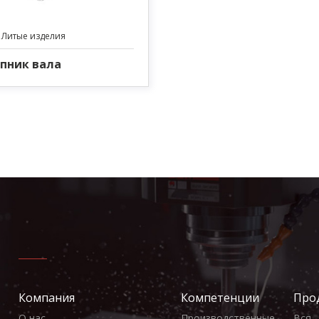
 Литые изделия
пник вала
Компания
Компетенции
Про
О нас
Производственные
Вся