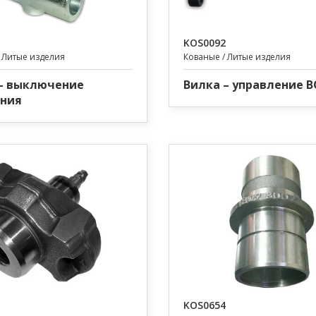
KOS0092
 Литые изделия
Кованые / Литые изделия
– выключение
Вилка – управление 
ения
KOS0654