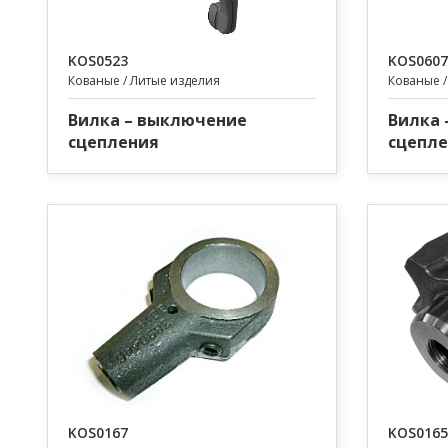
KOS0523
KOS0607
Кованые / Литые изделия
Кованые /
Вилка – выключение
Вилка 
сцепления
сцепл
KOS0167
KOS0165