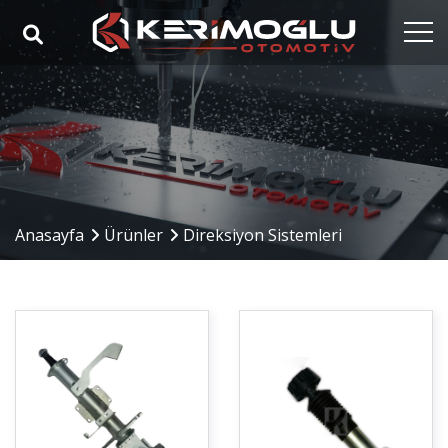
Anasayfa
Kurumsal
Yetkinlikler
Ürünler
Anasayfa
Ürünler
Direksiyon Sistemleri
Sektörler
Referanslar
Medya
İletişim