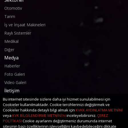
Otomotiv
Tarım
İş ve İnşaat Makineleri
Raylı Sistemler
Medikal
Diğer
Medya
Haberler
Foto Galeri
Video Galeri
İletişim
Bize Ulaşın
Bu internet sitesinde sizlere daha iyi hizmet sunulabilmesi için
Cookieler kullanılmaktadır. Cookie tercihlerinizi değiştirmek ve
Kariyer
Cookieler hakkında detaylı bilgi almak için
KVKK AYDINLATMA METNİNİ
veya
KVK BİLGİLENDİRME METNİNİ’ni
inceleyebilirsiniz.
ÇEREZ
POLİTİKASI
Cookie ayarlarını değiştirmeniz durumunda internet
sitesinin bazı özelliklerinin işlevselliğini kaybedebileceğini dikkate