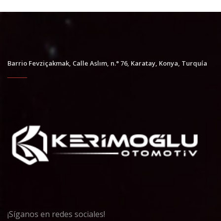
Barrio Fevziçakmak, Calle Aslım, n.° 76, Karatay, Konya, Turquía
¡Síganos en redes sociales!