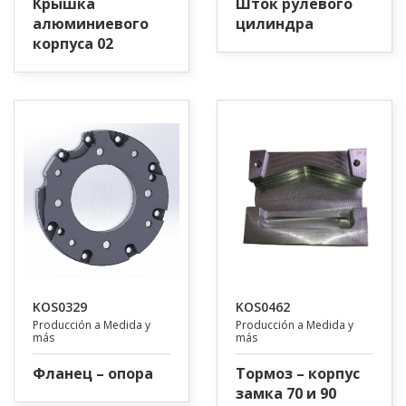
Крышка
Шток рулевого
алюминиевого
цилиндра
корпуса 02
KOS0329
KOS0462
Producción a Medida y
Producción a Medida y
más
más
Фланец – опора
Тормоз – корпус
замка 70 и 90