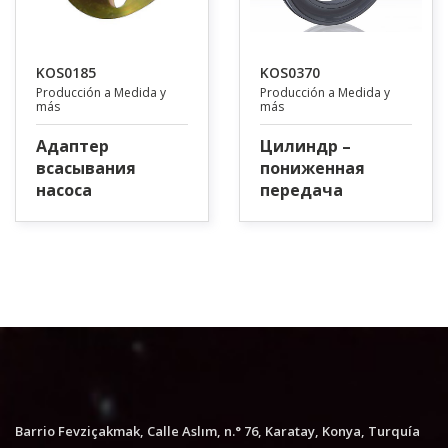
KOS0185
KOS0370
Producción a Medida y
Producción a Medida y
más
más
Адаптер
Цилиндр –
всасывания
пониженная
насоса
передача
Barrio Fevziçakmak, Calle Aslım, n.° 76, Karatay, Konya, Turquía