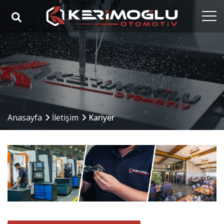
Anasayfa
Kurumsal
Yetkinlikler
Ürünler
Anasayfa
İletişim
Kariyer
Sektörler
Referanslar
Medya
İletişim