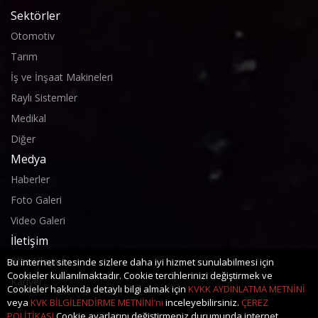
Sektörler
Otomotiv
Tarım
İş ve İnşaat Makineleri
Raylı Sistemler
Medikal
Diğer
Medya
Haberler
Foto Galeri
Video Galeri
İletişim
Bize Ulaşın
Bu internet sitesinde sizlere daha iyi hizmet sunulabilmesi için
Cookieler kullanılmaktadır. Cookie tercihlerinizi değiştirmek ve
Kariyer
Cookieler hakkında detaylı bilgi almak için
KVKK AYDINLATMA METNİNİ
veya
KVK BİLGİLENDİRME METNİNİ’ni
inceleyebilirsiniz.
ÇEREZ
POLİTİKASI
Cookie ayarlarını değiştirmeniz durumunda internet