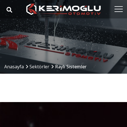
Anasayfa
Kurumsal
Yetkinlikler
Ürünler
Anasayfa
Sektörler
Raylı Sistemler
Sektörler
Referanslar
Medya
İletişim