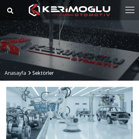
Anasayfa
Kurumsal
Yetkinlikler
Ürünler
Anasayfa
Sektörler
Sektörler
Referanslar
Medya
İletişim