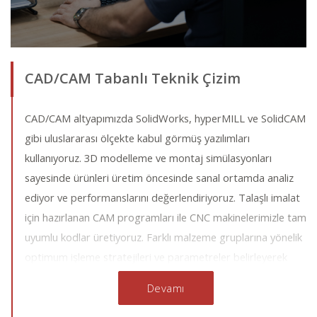
CAD/CAM Tabanlı Teknik Çizim
CAD/CAM altyapımızda SolidWorks, hyperMILL ve SolidCAM
gibi uluslararası ölçekte kabul görmüş yazılımları
kullanıyoruz. 3D modelleme ve montaj simülasyonları
sayesinde ürünleri üretim öncesinde sanal ortamda analiz
ediyor ve performanslarını değerlendiriyoruz. Talaşlı imalat
için hazırlanan CAM programları ile CNC makinelerimizle tam
uyumlu kodlar üretiyoruz. Farklı malzeme gruplarına yönelik
optimum işleme stratejileri ve parametreler belirleyerek
hem yüksek hassasiyet hem de maliyet–verimlilik dengesini
Devamı
sağlıyoruz.