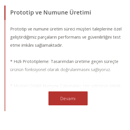
Prototip ve Numune Üretimi
Prototip ve numune üretim süreci müşteri taleplerine özel
geliştirdiğimiz parçaların performans ve güvenilirliğini test
etme imkânı sağlamaktadır.
* Hızlı Prototipleme: Tasarımdan üretime geçen süreçte
ürünün fonksiyonel olarak doğrulanmasını sağlıyoruz.
* Müşteri Odaklı Numune Çalışmaları: Her sektörün teknik
şartnamelerine göre üretilen numuneler, seri üretim
Devamı
öncesinde müşterilerle ortak değerlendirmeye
sunulmaktadır.
* Üretim Entegrasyonu: Prototipten elde edilen geri