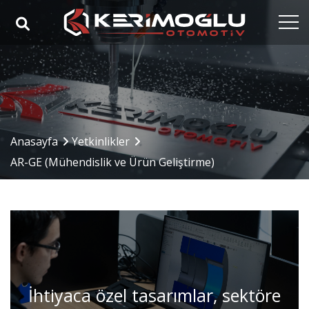
Anasayfa
Kurumsal
Yetkinlikler
Anasayfa
Yetkinlikler
Ürünler
AR-GE (Mühendislik ve Ürün Geliştirme)
Sektörler
Referanslar
Medya
İletişim
İhtiyaca özel tasarımlar, sektöre